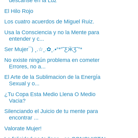
descanse en la Luz
El Hilo Rojo
Los cuatro acuerdos de Miguel Ruiz.
Usa la Consciencia y no la Mente para
entender y c...
Ser Mujer¯) ¸.☆¸.✿¸.•°*”˜ƸӜƷ˜”*
No existe ningún problema en cometer
Errores, no a...
El Arte de la Sublimacion de la Energía
Sexual y o...
¿Tu Copa Esta Medio Llena O Medio
Vacia?
Silenciando el Juicio de tu mente para
encontrar ...
Valorate Mujer!