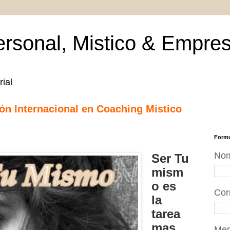
rsonal, Mistico & Empres
ial
ción Internacional en Coaching Místico
Formu
No
Ser Tu
mism
o es
Cor
la
tarea
mas
Me