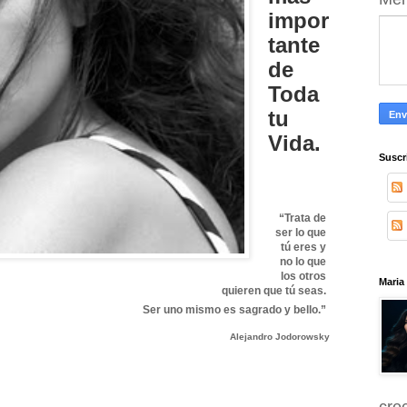
impor
tante
de
Toda
tu
Vida.
Suscr
“Trata de
ser lo que
tú eres y
no lo que
los otros
Maria
quieren que tú seas.
Ser uno mismo es sagrado y bello.”
Alejandro Jodorowsky