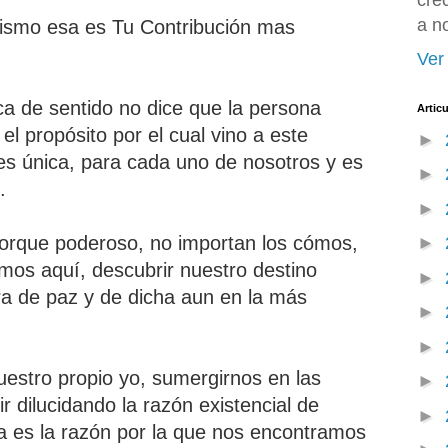
cre
a n
Mismo esa es Tu Contribución mas
Ver 
ca de sentido no dice que la persona
Artic
 el propósito por el cual vino a este
►
s única, para cada uno de nosotros y es
►
.
►
porque poderoso, no importan los cómos,
►
mos aquí, descubrir nuestro destino
►
ara de paz y de dicha aun en la más
►
►
estro propio yo, sumergirnos en las
►
r dilucidando la razón existencial de
►
sa es la razón por la que nos encontramos