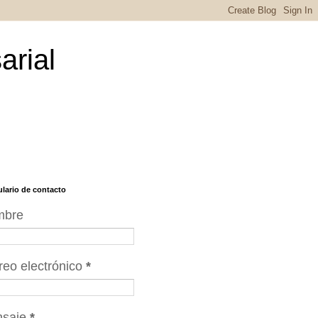
arial
lario de contacto
mbre
reo electrónico
*
nsaje
*