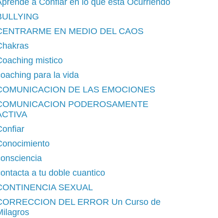
prende a Confiar en lo que está Ocurriendo
BULLYING
CENTRARME EN MEDIO DEL CAOS
Chakras
Coaching mistico
oaching para la vida
COMUNICACION DE LAS EMOCIONES
COMUNICACION PODEROSAMENTE
ACTIVA
onfiar
Conocimiento
consciencia
ontacta a tu doble cuantico
CONTINENCIA SEXUAL
CORRECCION DEL ERROR Un Curso de
ilagros