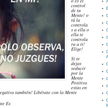
o es el
A
control
de tu
Mente! o
tú la
controla
s a ella o
ella te
c
controla
ra a ti!
Elige!
Si te
dejas
C
seducir
por la
Mente
Positiva
c
estas en
negativa también! Libérate con la Mente
nte Es
M