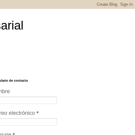
arial
lario de contacto
mbre
reo electrónico
*
nsaje
*