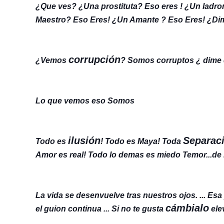
¿Que ves? ¿Una prostituta? Eso eres ! ¿Un ladr
Maestro? Eso Eres! ¿Un Amante ? Eso Eres! ¿Dim
corrupción
¿Vemos
? Somos corruptos ¿ dime 
Lo que vemos eso Somos
ilusión
Separac
Todo es
! Todo es Maya! Toda
Amor es real! Todo lo demas es miedo Temor...d
La vida se desenvuelve tras nuestros ojos. ... Esa
cámbialo
el guion continua ... Si no te gusta
ele