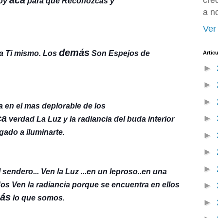
cre
toy
para que Reconozcas y
a n
Ver 
demás
 a Ti mismo. Los
Son Espejos de
Artic
►
►
►
a en el mas deplorable de los
ca
►
verdad La Luz y la radiancia del buda interior
gado a iluminarte.
►
►
►
sendero... Ven la Luz ...en un leproso..en una
odos Ven la radiancia porque se encuentra en ellos
►
ás
lo que somos.
►