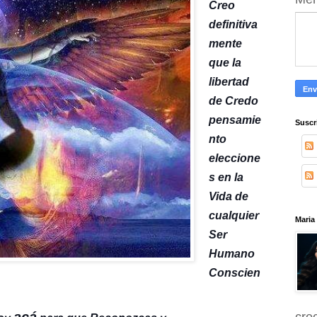
Creo
definitiva
mente
que la
libertad
de Credo
pensamie
Suscr
nto
eleccione
s en la
Vida de
cualquier
Maria
Ser
Humano
Conscien
acá