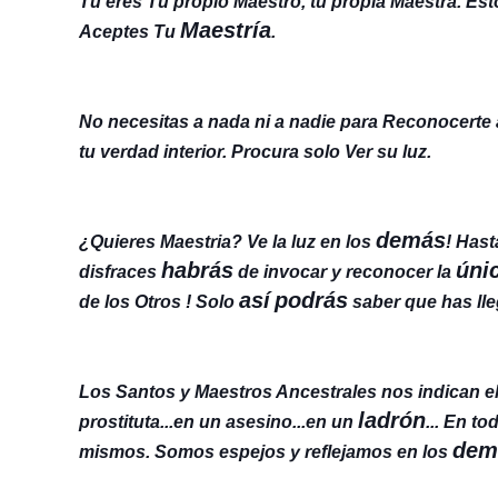
Tu eres Tu propio Maestro, tu propia Maestra. Es
Maestría
Aceptes Tu
.
No necesitas a nada ni a nadie para Reconocerte
tu verdad interior. Procura solo Ver su luz.
demás
¿Quieres Maestria? Ve la luz en los
! Hast
habrás
úni
disfraces
de invocar y reconocer la
así
podrás
de los Otros ! Solo
saber que has lle
Los Santos y Maestros Ancestrales nos indican el 
ladrón
prostituta...en un asesino...en un
... En t
dem
mismos. Somos espejos y reflejamos en los