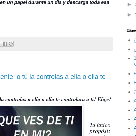
en un papel durante un dia y descarga toda esa
►
►
Etiqu
¿
8
nte! o tú la controlas a ella o ella te
8
a controlas a ella o ella te controlara a ti! Elige!
A
Tu único
A
propósit