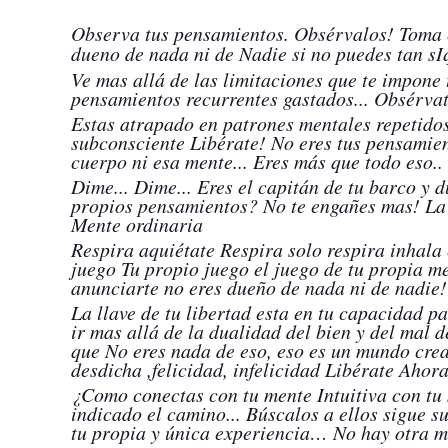
Observa tus pensamientos. Obsérvalos! Toma c
dueno de nada ni de Nadie si no puedes tan sI
Ve mas allá de las limitaciones que te impone
pensamientos recurrentes gastados... Obsérvat
Estas atrapado en patrones mentales repetidos
subconsciente Libérate! No eres tus pensamie
cuerpo ni esa mente... Eres más que todo eso.
Dime... Dime... Eres el capitán de tu barco y 
propios pensamientos? No te engañes mas! La v
Mente ordinaria
Respira aquiétate Respira solo respira inhala 
juego Tu propio juego el juego de tu propia 
anunciarte no eres dueño de nada ni de nadie!
La llave de tu libertad esta en tu capacidad 
ir mas allá de la dualidad del bien y del mal 
que No eres nada de eso, eso es un mundo crea
desdicha ,felicidad, infelicidad Libérate Ahora
¿Como conectas con tu mente Intuitiva con t
indicado el camino... Búscalos a ellos sigue s
tu propia y única experiencia… No hay otra 