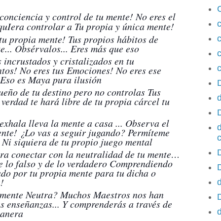
onciencia y control de tu mente! No eres el
quIera controlar a Tu propia y única mente!
 tu propia mente! Tus propios hábitos de
e... Obsérvalos... Eres más que eso
c
 incrustados y cristalizados en tu
c
ntos! No eres tus Emociones! No eres ese
. Eso es Maya pura ilusión
dueño de tu destino pero no controlas Tus
d
erdad te hará libre de tu propia cárcel tu
exhala lleva la mente a casa ... Observa el
d
mente! ¿Lo vas a seguir jugando? Permíteme
 Ni siquiera de tu propio juego mental
para conectar con la neutralidad de tu mente…
D
de lo falso y de lo verdadero Comprendiendo
do por tu propia mente para tu dicha o
!
d
u mente Neutra? Muchos Maestros nos han
us enseñanzas... Y comprenderás a través de
manera
d