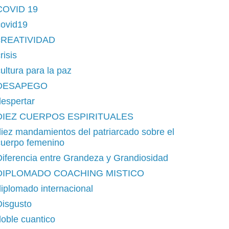
COVID 19
covid19
cREATIVIDAD
risis
ultura para la paz
DESAPEGO
espertar
DIEZ CUERPOS ESPIRITUALES
iez mandamientos del patriarcado sobre el
cuerpo femenino
iferencia entre Grandeza y Grandiosidad
DIPLOMADO COACHING MISTICO
iplomado internacional
Disgusto
oble cuantico