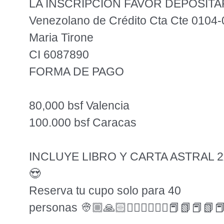
LA INSCRIPCIÓN FAVOR DEPOSITA
Venezolano de Crédito Cta Cte 0104
Maria Tirone
CI 6087890
FORMA DE PAGO
80,000 bsf Valencia
100.000 bsf Caracas
INCLUYE LIBRO Y CARTA ASTRAL 2
😍
Reserva tu cupo solo para 40
personas 👳🏼🙏🏻✍🏻✍🏻✍🏻📕📗📕📗