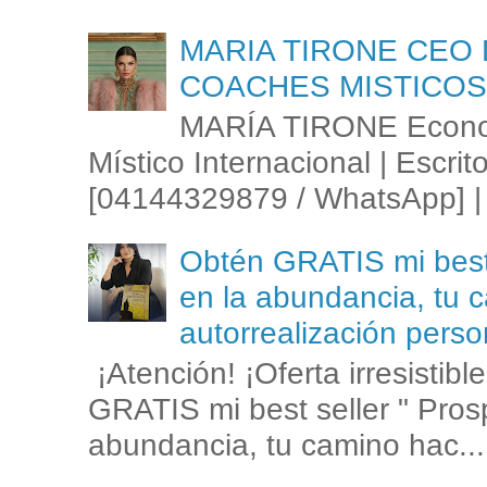
MARIA TIRONE CEO 
COACHES MISTICOS
MARÍA TIRONE Econom
Místico Internacional | Escrit
[04144329879 / WhatsApp] | 
Obtén GRATIS mi best s
en la abundancia, tu c
autorrealización perso
¡Atención! ¡Oferta irresistib
GRATIS mi best seller " Prosp
abundancia, tu camino hac...