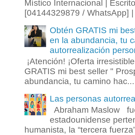
Místico Internacional | Escrit
[04144329879 / WhatsApp] | 
Obtén GRATIS mi best s
en la abundancia, tu c
autorrealización perso
¡Atención! ¡Oferta irresistib
GRATIS mi best seller " Prosp
abundancia, tu camino hac...
Las personas autorr
Abraham Maslow fue
estadounidense perten
humanista, la “tercera fuerza