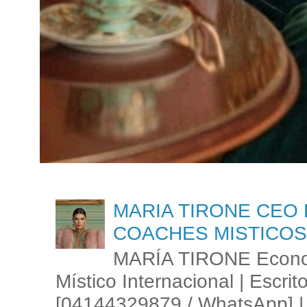
MARIA TIRONE CEO 
COACHES MISTICOS
MARÍA TIRONE Econom
Místico Internacional | Escrit
[04144329879 / WhatsApp] | 