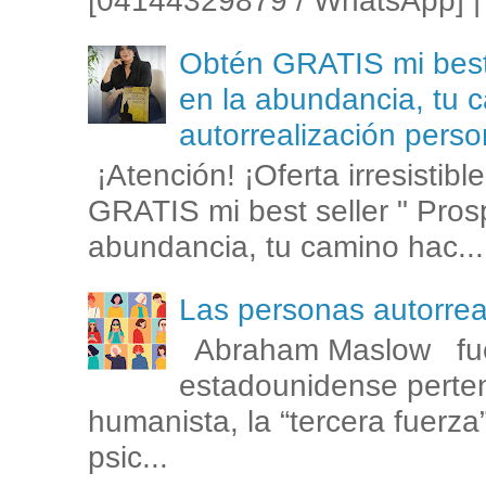
[04144329879 / WhatsApp] | 
Obtén GRATIS mi best s
en la abundancia, tu c
autorrealización perso
¡Atención! ¡Oferta irresistib
GRATIS mi best seller " Prosp
abundancia, tu camino hac...
Las personas autorr
Abraham Maslow fue
estadounidense perten
humanista, la “tercera fuerza
psic...