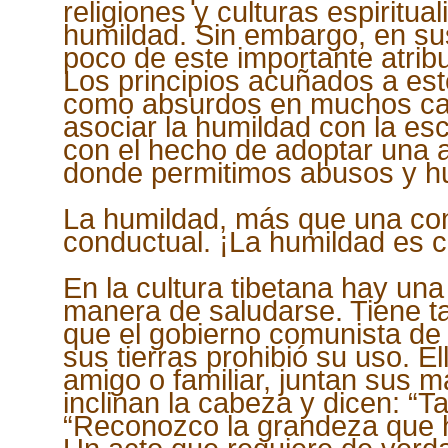
religiones y culturas espiritua
humildad. Sin embargo, en s
poco de este importante atribu
Los principios acuñados a es
como absurdos en muchos cas
asociar la humildad con la es
con el hecho de adoptar una ac
donde permitimos abusos y hu
La humildad, más que una cond
conductual. ¡La humildad es c
En la cultura tibetana hay una 
manera de saludarse. Tiene tan
que el gobierno comunista de 
sus tierras prohibió su uso. El
amigo o familiar, juntan sus m
inclinan la cabeza y dicen: “Ta
“Reconozco la grandeza que h