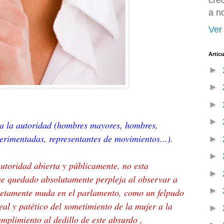
cre
a n
Ver 
Artic
►
►
►
►
 a la autoridad (hombres mayores, hombres,
erimentadas, representantes de movimientos...).
►
►
autoridad abierta y públicamente, no esta
►
he quedado absolutamente perpleja al observar a
►
letamente muda en el parlamento, como un felpudo
real y patético del sometimiento de la mujer a la
►
mplimiento al dedillo de este absurdo ,