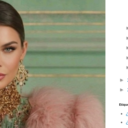
►
►
Etiqu
¿