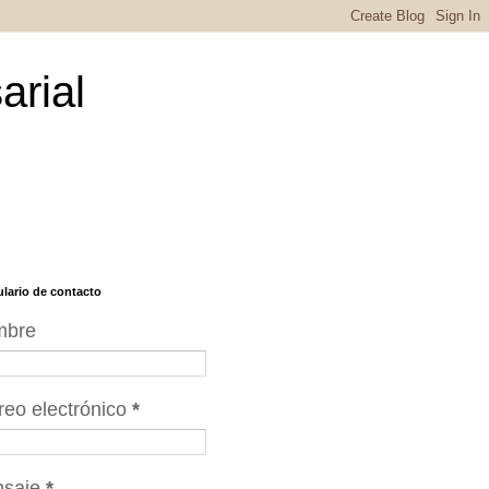
arial
lario de contacto
mbre
reo electrónico
*
nsaje
*