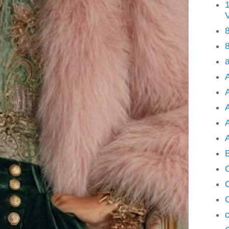
8
8
A
A
A
c