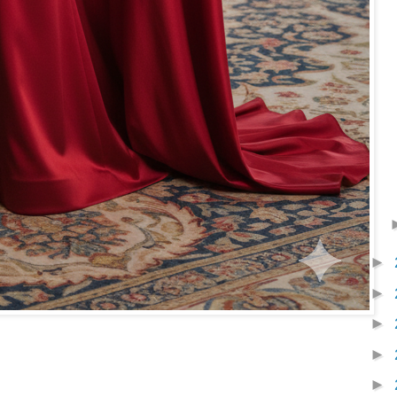
►
►
►
►
►