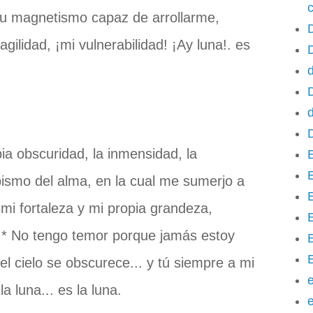
 tu magnetismo capaz de arrollarme,
D
gilidad, ¡mi vulnerabilidad! ¡Ay luna!. es
d
d
ia obscuridad, la inmensidad, la
abismo del alma, en la cual me sumerjo a
mi fortaleza y mi propia grandeza,
E
. * No tengo temor porque jamás estoy
 el cielo se obscurece... y tú siempre a mi
e
a luna... es la luna.
e