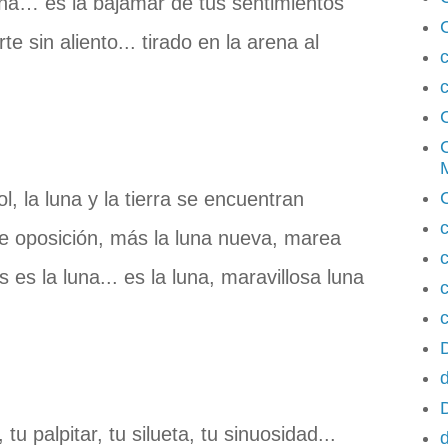
 luna… es la bajamar de tus sentimientos
te sin aliento... tirado en la arena al
c
M
l, la luna y la tierra se encuentran
 de oposición, más la luna nueva, marea
s es la luna... es la luna, maravillosa luna
c
c
d
u palpitar, tu silueta, tu sinuosidad...
d