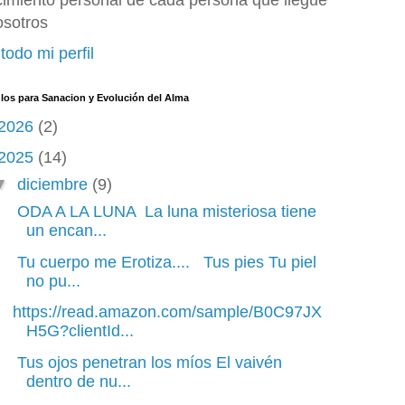
cimiento personal de cada persona que llegue
osotros
todo mi perfil
ulos para Sanacion y Evolución del Alma
2026
(2)
2025
(14)
▼
diciembre
(9)
ODA A LA LUNA La luna misteriosa tiene
un encan...
Tu cuerpo me Erotiza.... Tus pies Tu piel
no pu...
https://read.amazon.com/sample/B0C97JX
H5G?clientId...
Tus ojos penetran los míos El vaivén
dentro de nu...