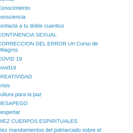
Conocimiento
consciencia
ontacta a tu doble cuantico
CONTINENCIA SEXUAL
CORRECCION DEL ERROR Un Curso de
ilagros
COVID 19
covid19
cREATIVIDAD
risis
ultura para la paz
DESAPEGO
espertar
DIEZ CUERPOS ESPIRITUALES
iez mandamientos del patriarcado sobre el