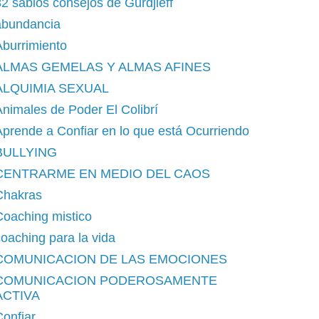
2 sabios consejos de Gurdjieff
abundancia
burrimiento
ALMAS GEMELAS Y ALMAS AFINES
ALQUIMIA SEXUAL
nimales de Poder El Colibrí
prende a Confiar en lo que está Ocurriendo
BULLYING
CENTRARME EN MEDIO DEL CAOS
Chakras
Coaching mistico
oaching para la vida
COMUNICACION DE LAS EMOCIONES
COMUNICACION PODEROSAMENTE
ACTIVA
onfiar