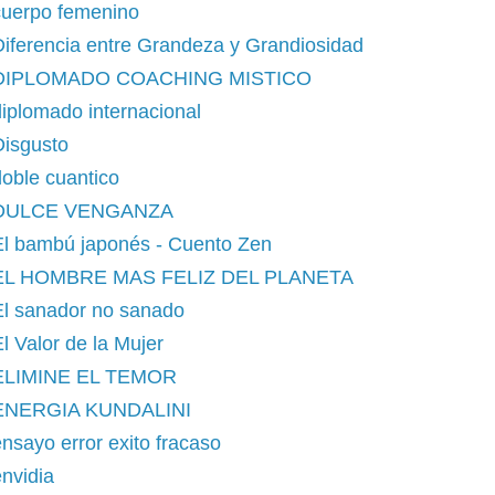
cuerpo femenino
iferencia entre Grandeza y Grandiosidad
DIPLOMADO COACHING MISTICO
iplomado internacional
Disgusto
oble cuantico
DULCE VENGANZA
El bambú japonés - Cuento Zen
EL HOMBRE MAS FELIZ DEL PLANETA
El sanador no sanado
l Valor de la Mujer
ELIMINE EL TEMOR
ENERGIA KUNDALINI
nsayo error exito fracaso
nvidia