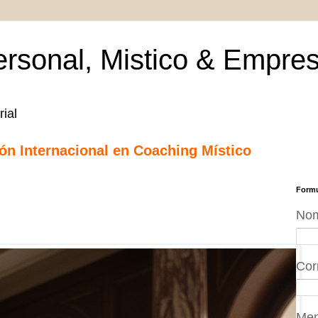
rsonal, Mistico & Empres
ial
ción Internacional en Coaching Místico
Formu
No
Cor
Me