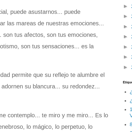
►
cial, puede asustarnos... puede
►
ajar las mareas de nuestras emociones...
►
... son tus afectos, son tus emociones,
►
otismo, son tus sensaciones... es la
►
►
►
dad permite que su reflejo te alumbre el
Etiqu
 adornen su blancura... su redondez...
¿
 me contemplo... te miro y me miro... Es lo
8
tenebroso, lo mágico, lo perpetuo, lo