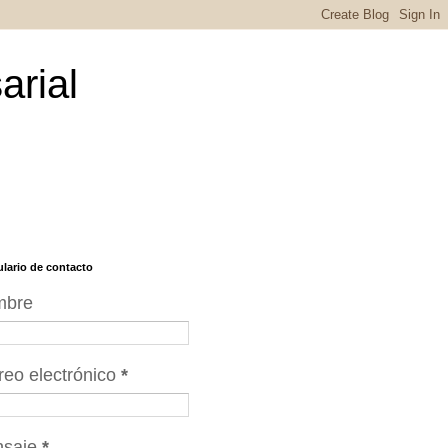
arial
lario de contacto
mbre
reo electrónico
*
nsaje
*