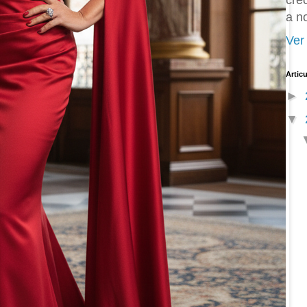
cre
a n
Ver 
Artic
►
▼