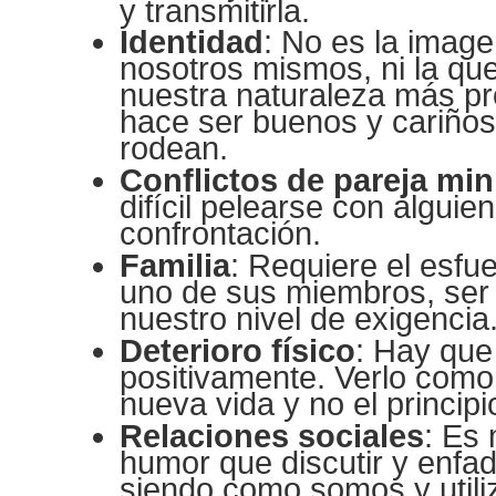
y transmitirla.
Identidad
: No es la imag
nosotros mismos, ni la qu
nuestra naturaleza más pr
hace ser buenos y cariño
rodean.
Conflictos de pareja min
difícil pelearse con alguie
confrontación.
Familia
: Requiere el esfu
uno de sus miembros, ser 
nuestro nivel de exigencia
Deterioro físico
: Hay que
positivamente. Verlo como 
nueva vida y no el principio
Relaciones sociales
: Es 
humor que discutir y enfad
siendo como somos y utili