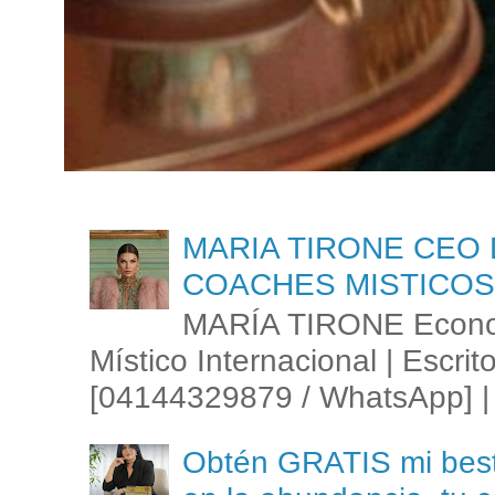
MARIA TIRONE CEO 
COACHES MISTICOS
MARÍA TIRONE Econom
Místico Internacional | Escrit
[04144329879 / WhatsApp] | 
Obtén GRATIS mi best s