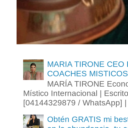
MARIA TIRONE CEO 
COACHES MISTICOS
MARÍA TIRONE Econom
Místico Internacional | Escrit
[04144329879 / WhatsApp] | 
Obtén GRATIS mi best s