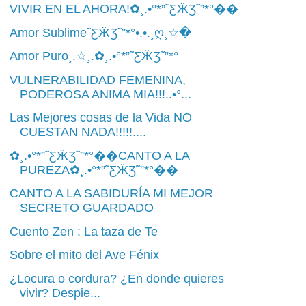
VIVIR EN EL AHORA!✿¸.•°*”˜ƸӜƷ˜”*°��
Amor Sublime˜ƸӜƷ˜”*°•.•.¸ღ¸☆�
Amor Puro¸.☆¸.✿¸.•°*”˜ƸӜƷ˜”*°
VULNERABILIDAD FEMENINA,
PODEROSA ANIMA MIA!!!..•°...
Las Mejores cosas de la Vida NO
CUESTAN NADA!!!!!....
✿¸.•°*”˜ƸӜƷ˜”*°��CANTO A LA
PUREZA✿¸.•°*”˜ƸӜƷ˜”*°��
CANTO A LA SABIDURÍA MI MEJOR
SECRETO GUARDADO
Cuento Zen : La taza de Te
Sobre el mito del Ave Fénix
¿Locura o cordura? ¿En donde quieres
vivir? Despie...