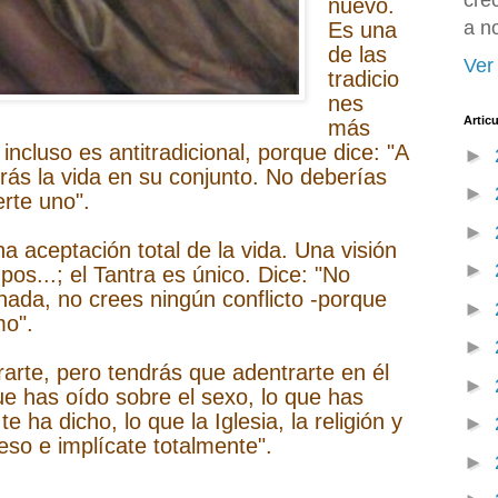
cre
nuevo.
a n
Es una
de las
Ver 
tradicio
nes
Artic
más
incluso es antitradicional, porque dice: "A
►
ás la vida en su conjunto. No deberías
►
erte uno".
►
a aceptación total de la vida. Una visión
►
os...; el Tantra es único. Dice: "No
nada, no crees ningún conflicto -porque
►
smo".
►
egrarte, pero tendrás que adentrarte en él
►
e has oído sobre el sexo, lo que has
e ha dicho, lo que la Iglesia, la religión y
►
 eso e implícate totalmente".
►