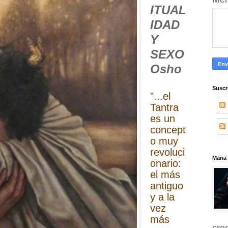
ITUAL
IDAD
Y
SEXO
Osho
Suscr
"...el
Tantra
es un
concept
o muy
revoluci
Maria
onario:
el más
antiguo
y a la
vez
más