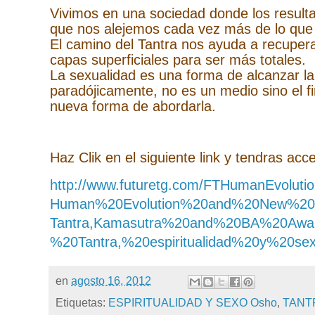
Vivimos en una sociedad donde los resulta
que nos alejemos cada vez más de lo que
El camino del Tantra nos ayuda a recuper
capas superficiales para ser más totales.
La sexualidad es una forma de alcanzar la
paradójicamente, no es un medio sino el 
nueva forma de abordarla.
Haz Clik en el siguiente link y tendras acces
http://www.futuretg.com/FTHumanEvoluti
Human%20Evolution%20and%20New%20A
Tantra,Kamasutra%20and%20BA%20Awa
%20Tantra,%20espiritualidad%20y%20sex
en
agosto 16, 2012
Etiquetas:
ESPIRITUALIDAD Y SEXO Osho
,
TANT