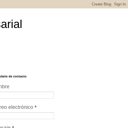
arial
lario de contacto
mbre
reo electrónico
*
nsaje
*