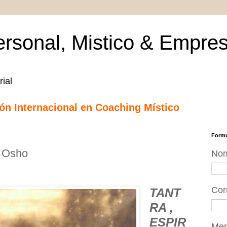
rsonal, Mistico & Empres
ial
ción Internacional en Coaching Místico
Formu
 Osho
No
Cor
TANT
RA ,
ESPIR
Me