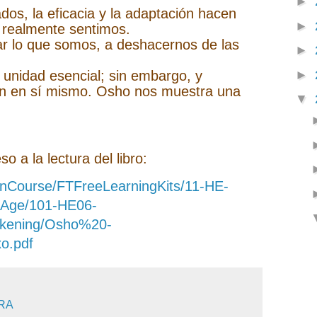
►
dos, la eficacia y la adaptación hacen
►
 realmente sentimos.
ar lo que somos, a deshacernos de las
►
►
 unidad esencial; sin embargo, y
fin en sí mismo. Osho nos muestra una
▼
o a la lectura del libro:
onCourse/FTFreeLearningKits/11-HE-
ge/101-HE06-
kening/Osho%20-
o.pdf
RA