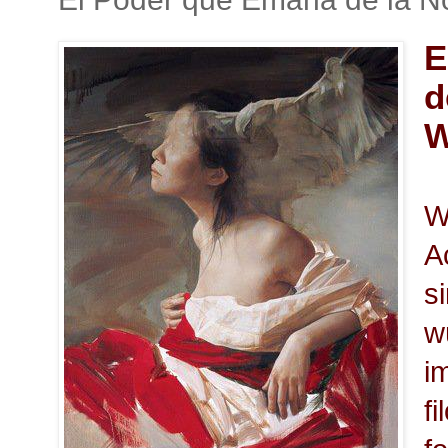
E
d
W
W
A
s
w
i
fi