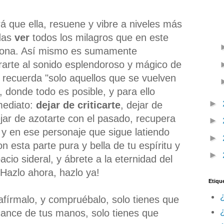
á que ella, resuene y vibre a niveles más
das
ver
todos los milagros que en este
rsona. Así mismo es sumamente
rarte al sonido esplendoroso y mágico de
, recuerda "solo aquellos que se vuelven
, donde todo es posible, y para ello
►
mediato:
dejar de criticarte
, dejar de
ejar de azotarte con el pasado, recupera
►
o y en ese personaje que sigue latiendo
►
n esta parte pura y bella de tu espíritu y
►
cio sideral, y ábrete a la eternidad del
Hazlo ahora, hazlo ya!
Etiqu
afírmalo, y compruébalo, solo tienes que
¿
lcance de tus manos, solo tienes que