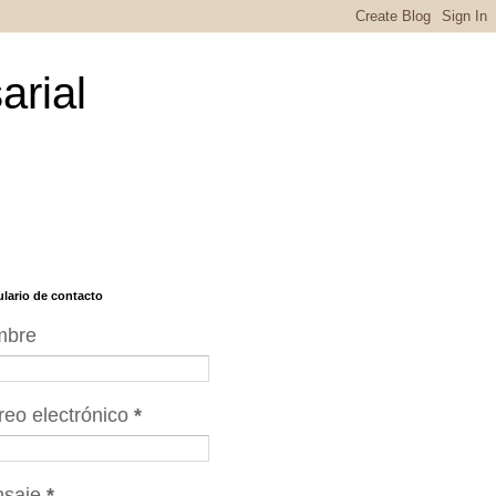
arial
lario de contacto
mbre
reo electrónico
*
nsaje
*