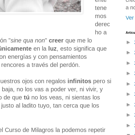
cre
tene
a n
mos
Ver 
derec
ho a
Artic
ón "
sine qua non
"
creer
que me lo
►
únicamente
en la
luz
, esto significa que
►
 con energías y con pensamientos
►
s rencores a través del perdón.
►
nuestros ojos con regalos
infinitos
pero si
►
aja, no los vas a poder ver, ni vivir, y
►
o de que
tú
no los veas, ni sientas los
►
justo al ladito tuyo, tan cerca que los
►
►
el Curso de Milagros la podemos repetir