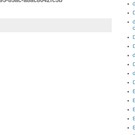
d
d
D
d
d
E