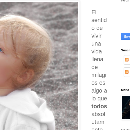
El
sentid
o de
vivir
una
vida
Suscr
llena
de
milagr
os es
algo a
Maria
lo que
todos
absol
utam
ente