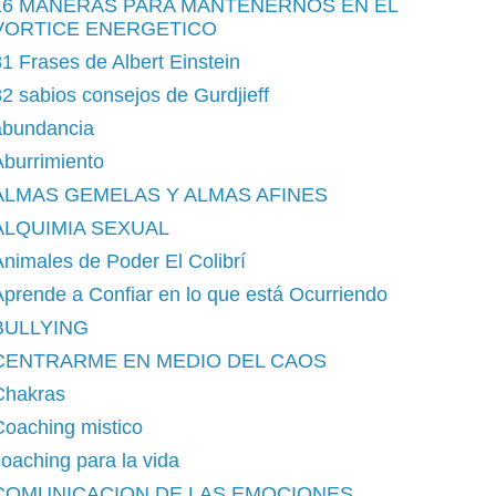
16 MANERAS PARA MANTENERNOS EN EL
VORTICE ENERGETICO
1 Frases de Albert Einstein
2 sabios consejos de Gurdjieff
abundancia
burrimiento
ALMAS GEMELAS Y ALMAS AFINES
ALQUIMIA SEXUAL
nimales de Poder El Colibrí
prende a Confiar en lo que está Ocurriendo
BULLYING
CENTRARME EN MEDIO DEL CAOS
Chakras
Coaching mistico
oaching para la vida
COMUNICACION DE LAS EMOCIONES