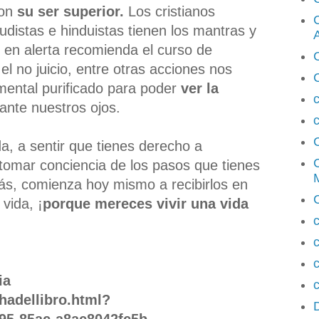
con
su ser superior.
Los cristianos
budistas e hinduistas tienen los mantras y
 en alerta recomienda el curso de
C
 el no juicio, entre otras acciones nos
mental purificado para poder
ver la
ante nuestros ojos.
c
ida, a sentir que tienes derecho a
tomar conciencia de los pasos que tienes
M
ás, comienza hoy mismo a recibirlos en
vida, ¡
porque mereces vivir una vida
c
cia
c
chadellibro.html?
95-85ac-a8ac8042fc5b