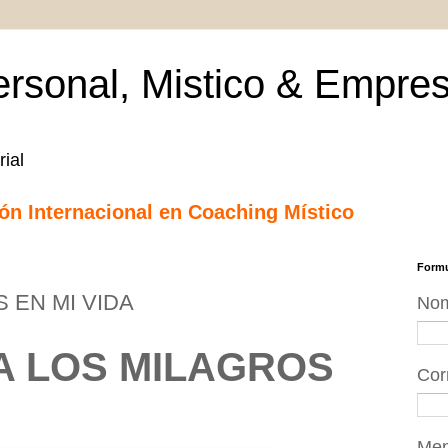
rsonal, Mistico & Empres
ial
ción Internacional en Coaching Místico
Formu
 EN MI VIDA
No
A LOS MILAGROS
Cor
Me