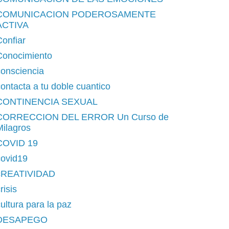
COMUNICACION PODEROSAMENTE
ACTIVA
onfiar
Conocimiento
consciencia
ontacta a tu doble cuantico
CONTINENCIA SEXUAL
CORRECCION DEL ERROR Un Curso de
ilagros
COVID 19
covid19
cREATIVIDAD
risis
ultura para la paz
DESAPEGO