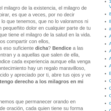
el milagro de la existencia, el milagro de
8
pirar, es que a veces, por no decir
lo que tenemos, que no lo valoramos ni
8
pequeñito dolor en cualquier parte de tu
e tiene el milagro de la salud en la vida.
A
s compartir con ellos,
s eso suficiente
dicha
?
Bendice
a las
ntran y a aquellas que salen de ella,
A
ndice cada experiencia aunque ella venga
A
ontecimiento hay un regalo maravilloso,
do y apreciado por ti, abre tus ojos y ve
tengo derecho a los milagros en mi
 tenemos que permanecer orando en
c
de oración, cada quien tiene su forma