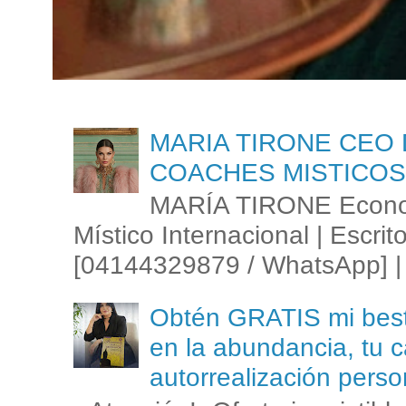
MARIA TIRONE CEO 
COACHES MISTICOS
MARÍA TIRONE Econom
Místico Internacional | Escrit
[04144329879 / WhatsApp] | 
Obtén GRATIS mi best s
en la abundancia, tu c
autorrealización perso