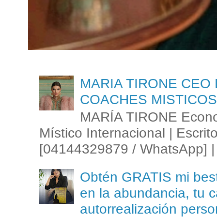
MARIA TIRONE CEO 
COACHES MISTICOS
MARÍA TIRONE Econom
Místico Internacional | Escrit
[04144329879 / WhatsApp] | 
Obtén GRATIS mi best s
en la abundancia, tu c
autorrealización perso