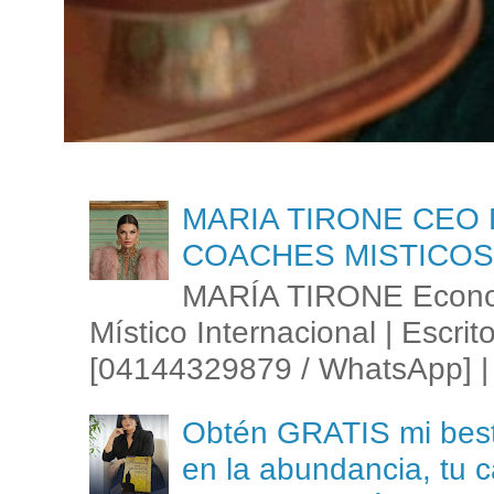
MARIA TIRONE CEO 
COACHES MISTICOS
MARÍA TIRONE Econom
Místico Internacional | Escrit
[04144329879 / WhatsApp] | 
Obtén GRATIS mi best s
en la abundancia, tu c