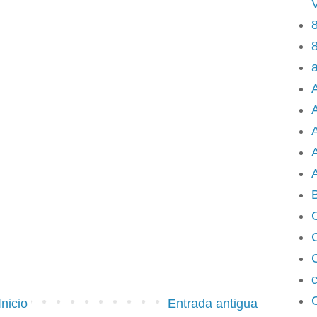
8
8
A
A
A
c
Inicio
Entrada antigua