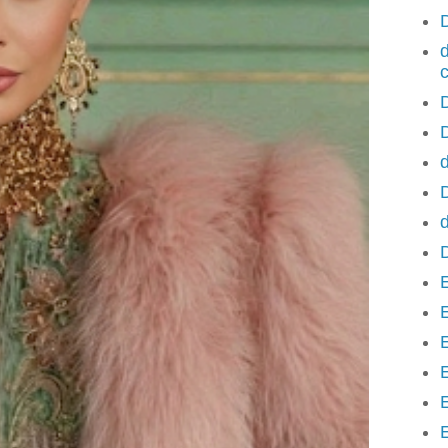
d
D
d
d
E