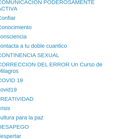
COMUNICACION PODEROSAMENTE
ACTIVA
onfiar
Conocimiento
consciencia
ontacta a tu doble cuantico
CONTINENCIA SEXUAL
CORRECCION DEL ERROR Un Curso de
ilagros
COVID 19
covid19
cREATIVIDAD
risis
ultura para la paz
DESAPEGO
espertar