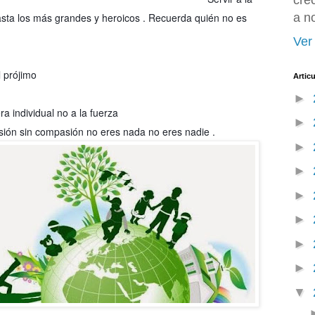
cre
sta los más grandes y heroicos . Recuerda quién no es
a n
Ver 
 prójimo
Artic
►
 individual no a la fuerza
►
asión sin compasión no eres nada no eres nadie .
►
►
►
►
►
►
▼