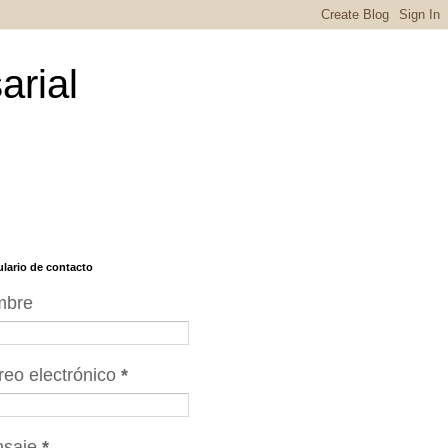
arial
lario de contacto
mbre
reo electrónico
*
nsaje
*