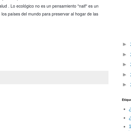
ud . Lo ecológico no es un pensamiento "naif" es un
los países del mundo para preservar al hogar de las
►
►
►
►
►
Etiqu
¿