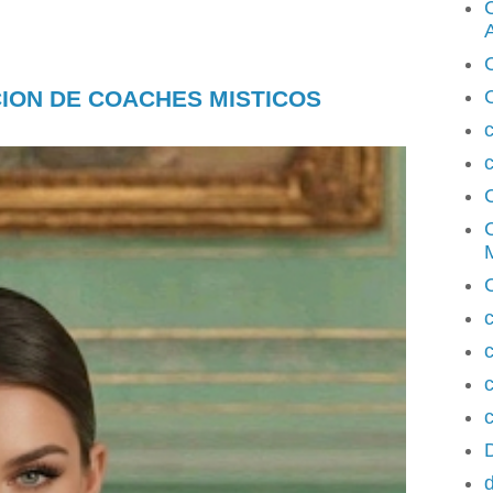
C
CION DE COACHES MISTICOS
c
M
c
c
d