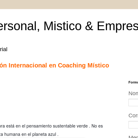
rsonal, Mistico & Empres
ial
ción Internacional en Coaching Místico
Formu
No
Cor
ura está en el pensamiento sustentable verde . No es
aza humana en el planeta azul .
Me