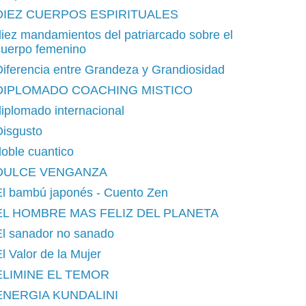
DIEZ CUERPOS ESPIRITUALES
iez mandamientos del patriarcado sobre el
cuerpo femenino
iferencia entre Grandeza y Grandiosidad
DIPLOMADO COACHING MISTICO
iplomado internacional
Disgusto
oble cuantico
DULCE VENGANZA
El bambú japonés - Cuento Zen
EL HOMBRE MAS FELIZ DEL PLANETA
El sanador no sanado
l Valor de la Mujer
ELIMINE EL TEMOR
ENERGIA KUNDALINI