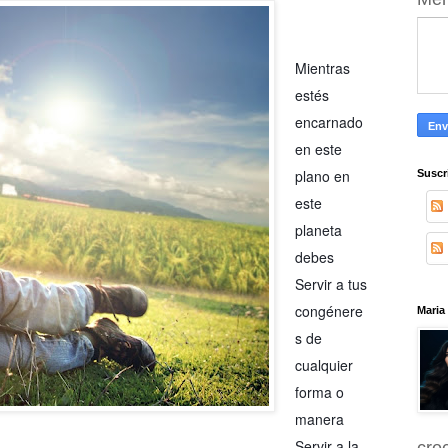
Mientras
estés
encarnado
en este
plano en
Suscr
este
planeta
debes
Servir a tus
congénere
Maria
s de
cualquier
forma o
manera
Servir a la