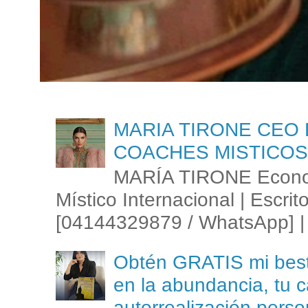
MARIA TIRONE CEO 
COACHES MISTICOS
MARÍA TIRONE Econom
Místico Internacional | Escrit
[04144329879 / WhatsApp] | 
Obtén GRATIS mi best s
en la abundancia, tu c
autorrealización perso