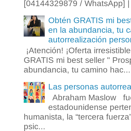
[04144329879 / WhatsApp] | 
Obtén GRATIS mi best s
en la abundancia, tu c
autorrealización perso
¡Atención! ¡Oferta irresistib
GRATIS mi best seller " Prosp
abundancia, tu camino hac...
Las personas autorr
Abraham Maslow fue
estadounidense perten
humanista, la “tercera fuerza
psic...