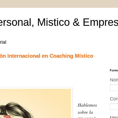
rsonal, Mistico & Empres
ial
ción Internacional en Coaching Místico
Formu
No
Cor
Hablemos 
sobre la 
Me