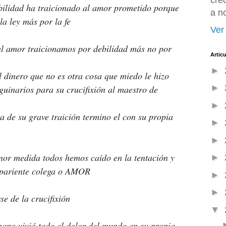
cre
bilidad ha traicionado al amor prometido porque 
a n
a ley más por la fe
Ver 
al amor traicionamos por debilidad más no por 
Artic
►
 dinero que no es otra cosa que miedo le hizo 
►
uinarios para su crucifixión al maestro de 
►
 de su grave traición termino el con su propia 
►
►
nor medida todos hemos caído en la tentación y 
►
 pariente colega o AMOR
►
►
se de la crucifixión
▼
ano vivió todo el dolor del mundo en su propia 