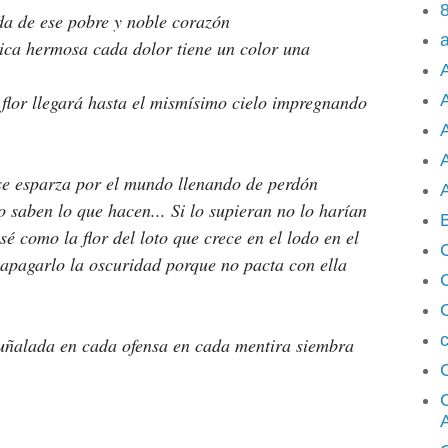
8
ida de ese pobre y noble corazón
ica hermosa cada dolor tiene un color una 
A
flor llegará hasta el mismísimo cielo impregnando 
A
se esparza por el mundo llenando de perdón 
A
compasión tolerancia por aquellos que realmente no saben lo que hacen... Si lo supieran no lo harían 
é como la flor del loto que crece en el lodo en el 
apagarlo la oscuridad porque no pacta con ella 
c
uñalada en cada ofensa en cada mentira siembra 