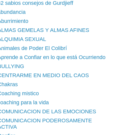
2 sabios consejos de Gurdjieff
abundancia
burrimiento
ALMAS GEMELAS Y ALMAS AFINES
ALQUIMIA SEXUAL
nimales de Poder El Colibrí
prende a Confiar en lo que está Ocurriendo
BULLYING
CENTRARME EN MEDIO DEL CAOS
Chakras
Coaching mistico
oaching para la vida
COMUNICACION DE LAS EMOCIONES
COMUNICACION PODEROSAMENTE
ACTIVA