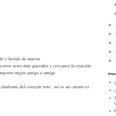
►
►
►
►
do y herido de muerte
►
stros seres más queridos y cercanos la traición 
 nuestro mejor amigo o amiga
Etiqu
 síndrome del corazón roto , no es un cuento es 
¿
8