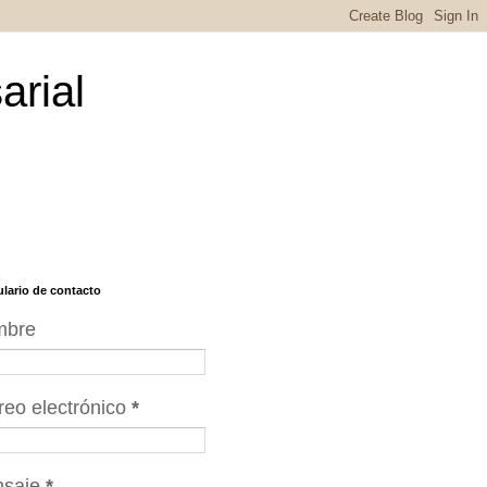
arial
lario de contacto
mbre
reo electrónico
*
nsaje
*