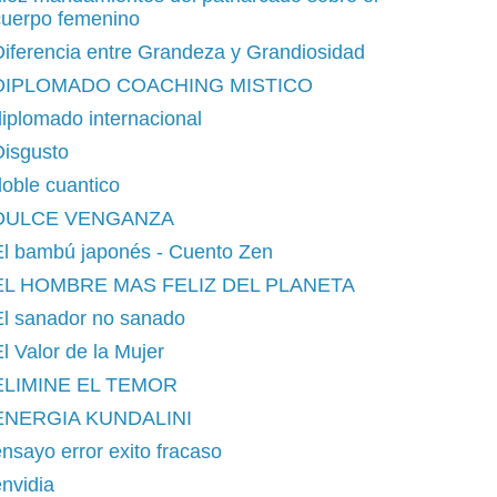
cuerpo femenino
iferencia entre Grandeza y Grandiosidad
DIPLOMADO COACHING MISTICO
iplomado internacional
Disgusto
oble cuantico
DULCE VENGANZA
El bambú japonés - Cuento Zen
EL HOMBRE MAS FELIZ DEL PLANETA
El sanador no sanado
l Valor de la Mujer
ELIMINE EL TEMOR
ENERGIA KUNDALINI
nsayo error exito fracaso
nvidia