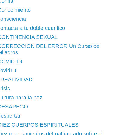
onfiar
Conocimiento
consciencia
ontacta a tu doble cuantico
CONTINENCIA SEXUAL
CORRECCION DEL ERROR Un Curso de
ilagros
COVID 19
covid19
cREATIVIDAD
risis
ultura para la paz
DESAPEGO
espertar
DIEZ CUERPOS ESPIRITUALES
iez mandamientos del patriarcado sobre el