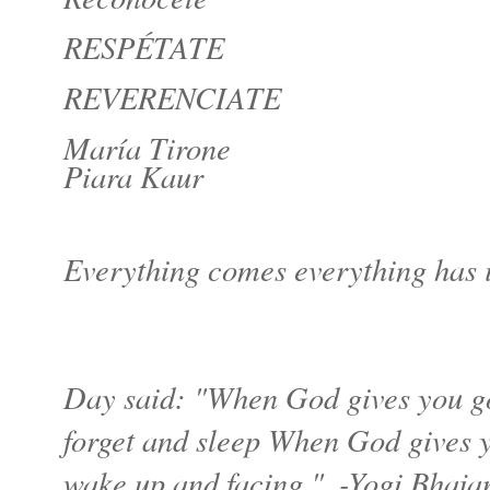
RESPÉTATE
REVERENCIATE
María Tirone
Piara Kaur
Everything comes everything has i
Day said: "When God gives you go
forget and sleep When God gives y
wake up and facing.". -Yogi Bhaja