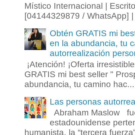
Místico Internacional | Escrit
[04144329879 / WhatsApp] | 
Obtén GRATIS mi best s
en la abundancia, tu c
autorrealización perso
¡Atención! ¡Oferta irresistib
GRATIS mi best seller " Prosp
abundancia, tu camino hac...
Las personas autorr
Abraham Maslow fue
estadounidense perten
humanista, la “tercera fuerza