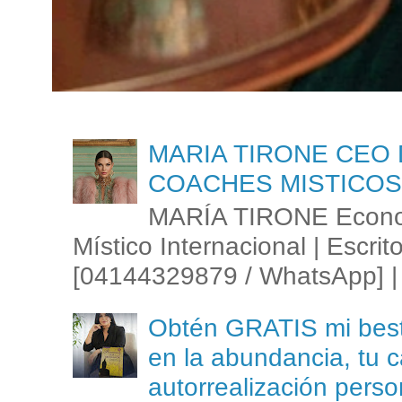
MARIA TIRONE CEO 
COACHES MISTICOS
MARÍA TIRONE Econom
Místico Internacional | Escrit
[04144329879 / WhatsApp] | 
Obtén GRATIS mi best s
en la abundancia, tu c
autorrealización perso