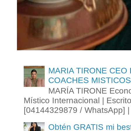
MARIA TIRONE CEO 
COACHES MISTICOS
MARÍA TIRONE Econom
Místico Internacional | Escrit
[04144329879 / WhatsApp] | 
Obtén GRATIS mi best s