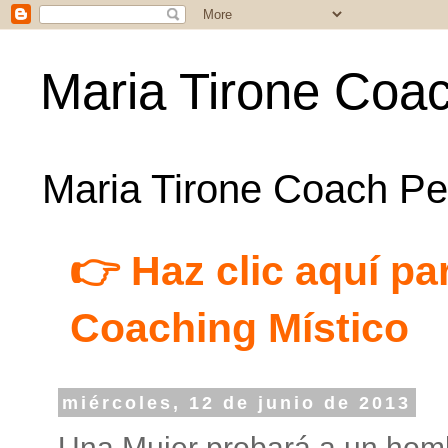
Maria Tirone Coac
Maria Tirone Coach Per
👉 Haz clic aquí par
Coaching Místico
miércoles, 12 de junio de 2013
Una Mujer probará a un homb